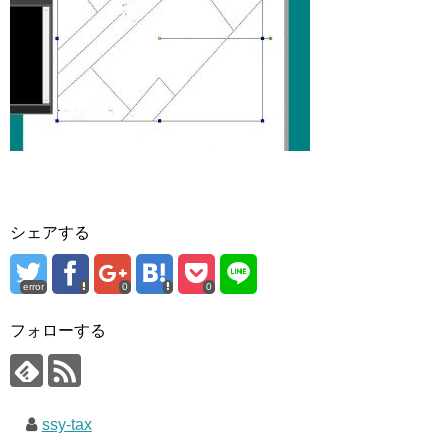
シェアする
error
0
0
フォローする
ssy-tax