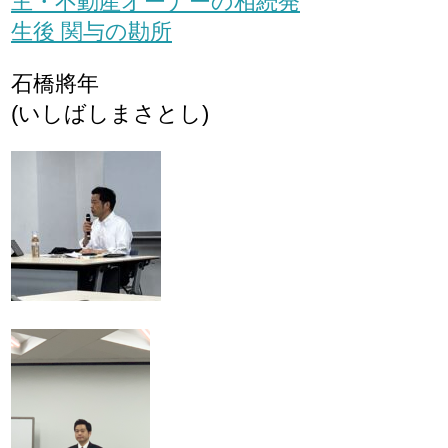
主・不動産オーナーの相続発
生後 関与の勘所
石橋將年
(いしばしまさとし)