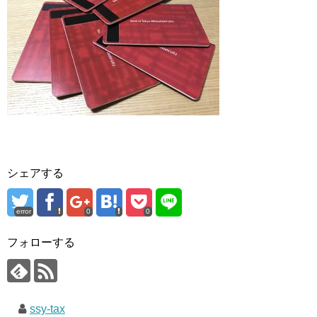
シェアする
error
0
0
フォローする
ssy-tax