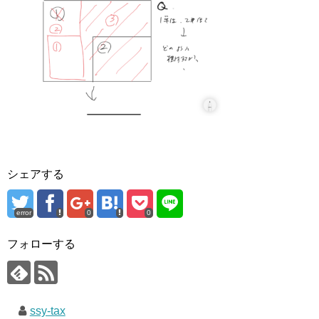
シェアする
error
0
0
フォローする
ssy-tax