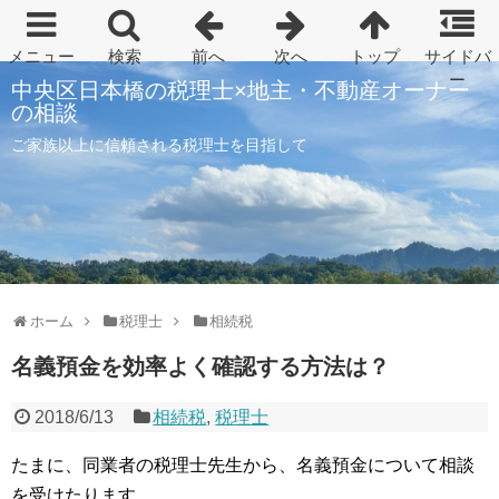
中央区日本橋の税理士×地主・不動産オーナー
の相談
ご家族以上に信頼される税理士を目指して
ホーム
税理士
相続税
名義預金を効率よく確認する方法は？
2018/6/13
相続税
,
税理士
たまに、同業者の税理士先生から、名義預金について相談
を受けたります。