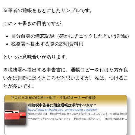
※筆者の通帳をもとにしたサンプルです。
このメモ書きの目的ですが、
自分自身の備忘記録（確かにチェックしたという記録）
税務署へ提出する際の説明資料用
といった意味合いがあります。
※税務署へ提出する申告書に、通帳コピーを付けた方が良
いかは判断に迷うところだと思いますが、私は、つけるこ
とが多いです。
中央区日本橋の税理士×地主・不動産オーナーの相談
相続税申告書に預金通帳は添付すべきか？
https://www.ishibashi-blog.com/souzoku-passbook
相続税の計算では、相続税申告書に色々な資料を添付することになります。※概要は相続税
申告書の作り方についてをご覧ください。相続税では、原則として、「相続開始日現在の遺
産残高×相続税の税率」という計算で、相続税が計算されますので、相続開始日（＝被相続
人が亡くなった日）現在の遺産残高を集計することになります。私が、まだ相続税申告の経
験が少なかった時期、つぎのような疑問がありました。「相続税申告書に、預金通帳のコピ