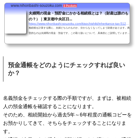
www.nihonbashi-souzoku.com
3 Pockets
夫婦間の現金・預貯金にかかる相続税とは？（財産は誰のも
の？）｜東京都中央区日...
https://www.nihonbashi-souzoku.com/kisochishiki/inheritance-tax-512.html
相続税を計算する際に、夫婦どちらのものか、分からなくなってしまう財産があります。典
型的なのは夫婦間の現金・預金です。この取り扱いについて、具体的にご説明しています。
｜東京都中央区日本橋の相続・税理士相談室|石橋税理士事務所
預金通帳をどのようにチェックすれば良い
か？
名義預金をチェックする際の手順ですが、まずは、被相続
人の預金通帳を確認することになります。
そのため、相続開始から過去5年～6年程度の通帳コピーを
お預かりしてきて、そちらをチェックすることになりま
す。