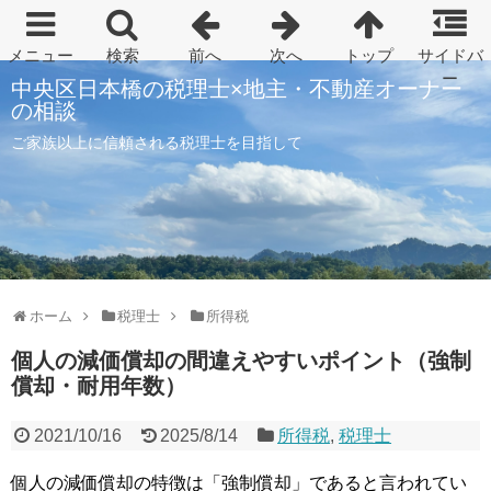
中央区日本橋の税理士×地主・不動産オーナー
の相談
ご家族以上に信頼される税理士を目指して
ホーム
税理士
所得税
個人の減価償却の間違えやすいポイント（強制
償却・耐用年数）
2021/10/16
2025/8/14
所得税
,
税理士
個人の減価償却の特徴は「強制償却」であると言われてい