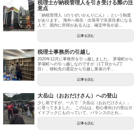
税理士が納税管理人を引き受ける際の注
意点
「納税管理人（のうぜいかんりにん）」という制度
があります。 海外へ移住・出張等で非居住者になる
人で、国内に所得がある人は、確定申告が必...
記事を読む
税理士事務所の引越し
2020年12月に事務所を引っ越しました。 茅場町から
茅場町への引っ越しなのですが（1丁目から2丁
目）、移転先の選定から引越し業者の手...
記事を読む
大岳山（おおだけさん）への登山
少し前ですが、一人で「大岳山（おおだけさん）」
に登ってきました。 この山は、初心者向けの登山ガ
イドブックにものっていて、バランスのとれ...
記事を読む