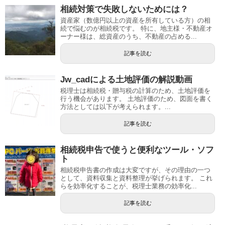
相続対策で失敗しないためには？
資産家（数億円以上の資産を所有している方）の相
続で悩むのが相続税です。 特に、地主様・不動産オ
ーナー様は、総資産のうち、不動産の占める...
記事を読む
Jw_cadによる土地評価の解説動画
税理士は相続税・贈与税の計算のため、土地評価を
行う機会があります。 土地評価のため、図面を書く
方法としては以下が考えられます。...
記事を読む
相続税申告で使うと便利なツール・ソフ
ト
相続税申告書の作成は大変ですが、その理由の一つ
として、資料収集と資料整理が挙げられます。 これ
らを効率化することが、税理士業務の効率化...
記事を読む