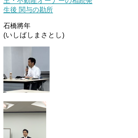
主・不動産オーナーの相続発
生後 関与の勘所
石橋將年
(いしばしまさとし)