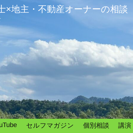
士×地主・不動産オーナーの相談
て
uTube
セルフマガジン
個別相談
講演